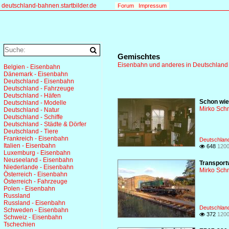
deutschland-bahnen.startbilder.de
Forum
Impressum
Gemischtes
Eisenbahn und anderes in Deutschland
Belgien - Eisenbahn
Dänemark - Eisenbahn
Deutschland - Eisenbahn
Deutschland - Fahrzeuge
Deutschland - Häfen
Schon wie
Deutschland - Modelle
Mirko Sch
Deutschland - Natur
Deutschland - Schiffe
Deutschland - Städte & Dörfer
Deutschland - Tiere
Frankreich - Eisenbahn
Deutschland
Italien - Eisenbahn
648
1200

Luxemburg - Eisenbahn
Neuseeland - Eisenbahn
Transport
Niederlande - Eisenbahn
Mirko Sch
Österreich - Eisenbahn
Österreich - Fahrzeuge
Polen - Eisenbahn
Russland
Russland - Eisenbahn
Deutschland
Schweden - Eisenbahn
372
1200

Schweiz - Eisenbahn
Tschechien