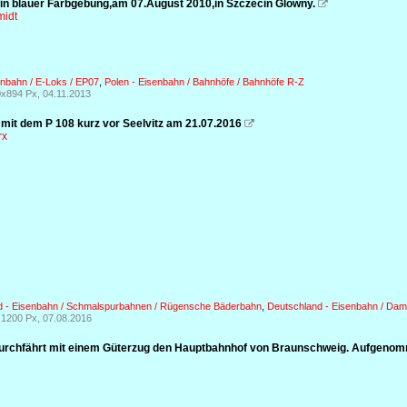
in blauer Farbgebung,am 07.August 2010,in Szczecin Glowny.

midt
enbahn / E-Loks / EP07
,
Polen - Eisenbahn / Bahnhöfe / Bahnhöfe R-Z
x894 Px, 04.11.2013
 mit dem P 108 kurz vor Seelvitz am 21.07.2016

rx
d - Eisenbahn / Schmalspurbahnen / Rügensche Bäderbahn
,
Deutschland - Eisenbahn / Damp
1200 Px, 07.08.2016
urchfährt mit einem Güterzug den Hauptbahnhof von Braunschweig. Aufgeno