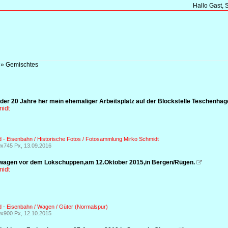
Hallo Gast, 
»
Gemischtes
der 20 Jahre her mein ehemaliger Arbeitsplatz auf der Blockstelle Teschenhag
midt
 - Eisenbahn / Historische Fotos / Fotosammlung Mirko Schmidt
x745 Px, 13.09.2016
wagen vor dem Lokschuppen,am 12.Oktober 2015,in Bergen/Rügen.

midt
 - Eisenbahn / Wagen / Güter (Normalspur)
x900 Px, 12.10.2015