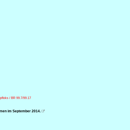
floks / BR 99.7/99.17
mmen im September 2014.
