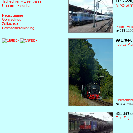
EP07-220,
Tschechien - Eisenbahn
Mirko Sch
Ungarn - Eisenbahn
Neuzugänge
Gemischtes
Zeitachse
Polen - Eis
Datenschutzerklärung
353
1200

99 1784-0
Tobias Ma
Deutschlan
354
794x

421-397 d
Tobi Zug