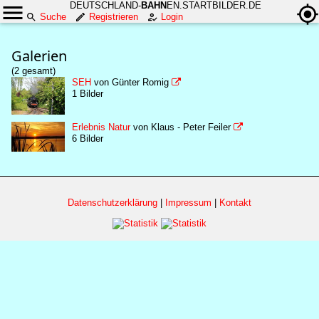
DEUTSCHLAND-
BAHN
EN.STARTBILDER.DE
Suche
Registrieren
Login
Galerien
(2 gesamt)
SEH
von Günter Romig

1 Bilder
Erlebnis Natur
von Klaus - Peter Feiler

6 Bilder
Datenschutzerklärung
|
Impressum
|
Kontakt